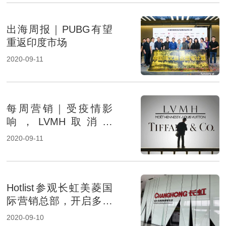
出海周报｜PUBG有望
重返印度市场
2020-09-11
每周营销｜受疫情影
响，LVMH取消对
Tiffany的收购
2020-09-11
Hotlist参观长虹美菱国
际营销总部，开启多项
合作可能
2020-09-10