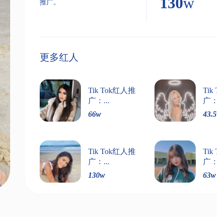
130
w
推广。
更多红人
Tik Tok红人推
Ti
广：...
广：.
66
w
43.5
Tik Tok红人推
Ti
广：...
广：.
130
w
63
w