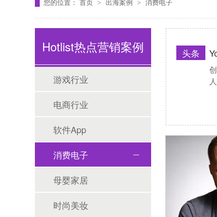
您的位置：
首页
出海案例
消费电子
>
>
Hotlist热点营销案例
头条
Y
创
Tiktok海外营销
游戏行业
人
电商行业
软件App
消费电子
母婴家居
海外网红营销
时尚美妆