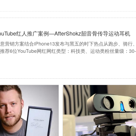
ouTube红人推广案例—AfterShokz韶音骨传导运动耳机
意营销方案结合iPhone13发布与黑五的时下热点从跑步、骑
推荐6位YouTube网红网红类型：科技类、运动类粉丝量级：30-