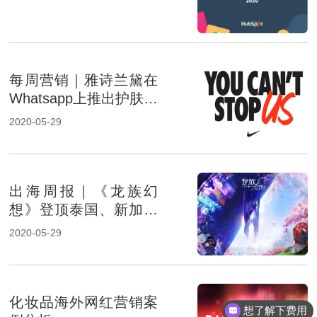
每周营销｜雅诗兰黛在
Whatsapp上推出护肤体
验；耐克为体育创造灵
2020-05-29
感
出海周报｜《龙族幻
想》登顶泰国、新加坡
免费榜；长城汽车加快
2020-05-29
出海
化妆品海外网红营销案
想了解下费用