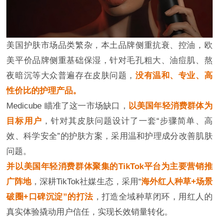
美国护肤市场品类繁杂，本土品牌侧重抗衰、控油，欧
美平价品牌侧重基础保湿，针对毛孔粗大、油痘肌、熬
夜暗沉等大众普遍存在皮肤问题，
没有温和、专业、高
性价比的护理产品。
Medicube 瞄准了这一市场缺口，
以美国年轻消费群体为
目标用户
，针对其皮肤问题设计了一套“步骤简单、高
效、科学安全”的护肤方案，采用温和护理成分改善肌肤
问题。
并以美国年轻消费群体聚集的TikTok平台为主要营销推
广阵地
，深耕TikTok社媒生态，采用“
海外红人种草+场景
破圈+口碑沉淀”的打法
，打造全域种草闭环，用红人的
真实体验撬动用户信任，实现长效销量转化。