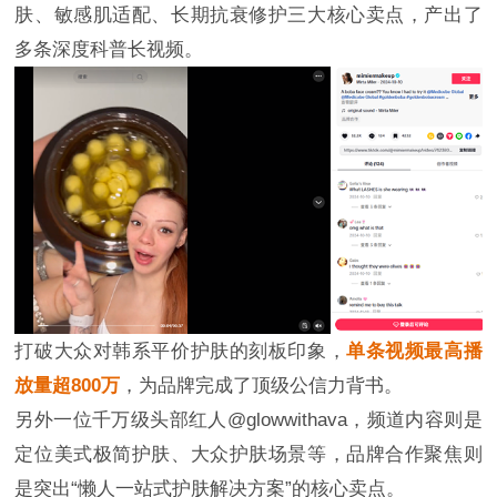
肤、敏感肌适配、长期抗衰修护三大核心卖点，产出了
多条深度科普长视频。
打破大众对韩系平价护肤的刻板印象，
单条视频最高播
放量超800万
，为品牌完成了顶级公信力背书。
另外一位千万级头部红人@glowwithava，频道内容则是
定位美式极简护肤、大众护肤场景等，品牌合作聚焦则
是突出“懒人一站式护肤解决方案”的核心卖点。