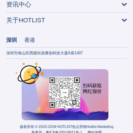
资讯中心
关于HOTLIST
深圳
香港
深圳市南山区西丽街道烯创科技大厦A座1407
香港
扫码获取
网红报价
版权所有 © 2020-2039 HOTLIST热点营销Hotlist Marketing
备案号：
粤ICP备20019921号-1
网站地图