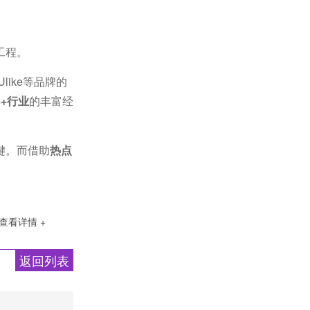
工程。
like等品牌的
8+行业
的丰富经
键。而借助
热点
查看详情 +
返回列表