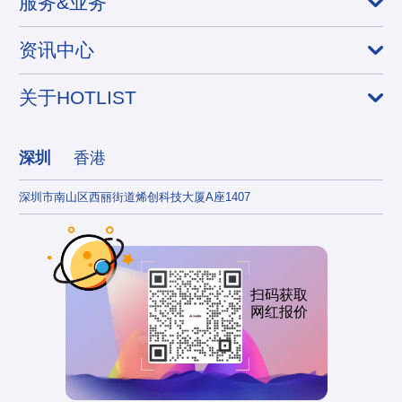
服务&业务
资讯中心
关于HOTLIST
深圳
香港
深圳市南山区西丽街道烯创科技大厦A座1407
香港
扫码获取
网红报价