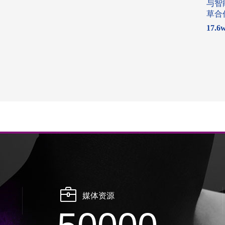
与智
草合
17.6
媒体资源