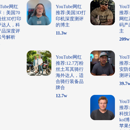
uTube网红
YouTube网红
You
荐：美国70
推荐:美国3D打
推荐
粉丝3D打印
印机深度测评
网红
评达人，科
的博主
码产
产品深度评
主
11.3
w
账号解析
209
w
w
YouTube网红
You
推荐:12.7万粉
推荐
丝土耳其骑行
安防
海外达人，适
测评
合骑行装备品
39.7
牌合
12.7
w
You
推荐
科技
ko
苹果