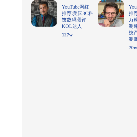
YouTube网红
Yo
推荐:美国3C科
推
技数码测评
万
KOL达人
测
技
127
w
测
70