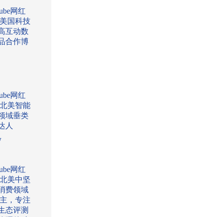
Tube网红
:美国科技
高互动数
品合作博
Tube网红
:北美智能
领域垂类
达人
w
Tube网红
:北美中坚
消费领域
l博主，专注
生态评测