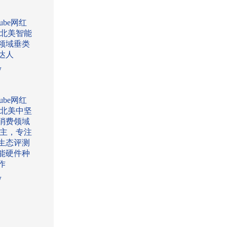
Tube网红
:北美智能
领域垂类
达人
w
Tube网红
:北美中坚
消费领域
l博主，专注
生态评测
能硬件种
作
w