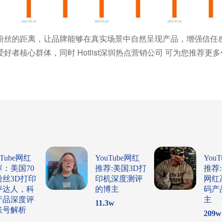
粉丝的距离，让品牌能够在真实场景中自然呈现产品，增强信任
者核心群体，同时 Hotlist深圳热点营销公司 可为您推荐更
uTube网红
YouTube网红
You
荐：美国70
推荐:美国3D打
推荐
粉丝3D打印
印机深度测评
网红
评达人，科
的博主
码产
产品深度评
主
11.3
w
账号解析
209
w