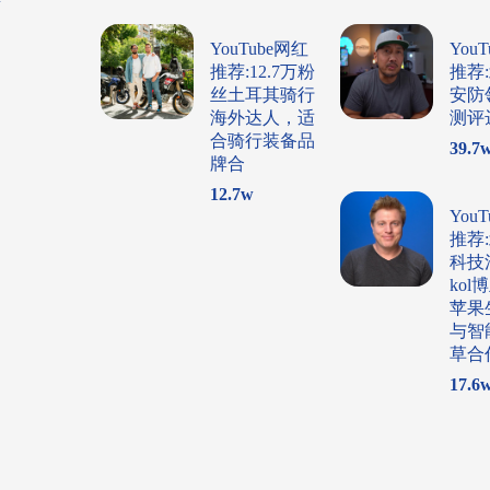
w
YouTube网红
You
推荐:12.7万粉
推荐
丝土耳其骑行
安防
海外达人，适
测评
合骑行装备品
39.7
牌合
12.7
w
You
推荐
科技
ko
苹果
与智
草合
17.6