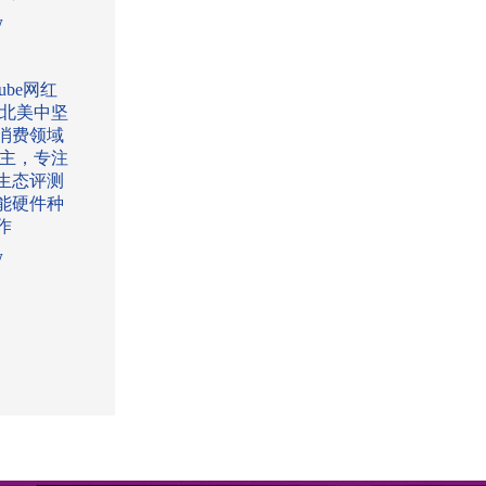
w
Tube网红
:北美中坚
消费领域
l博主，专注
生态评测
能硬件种
作
w