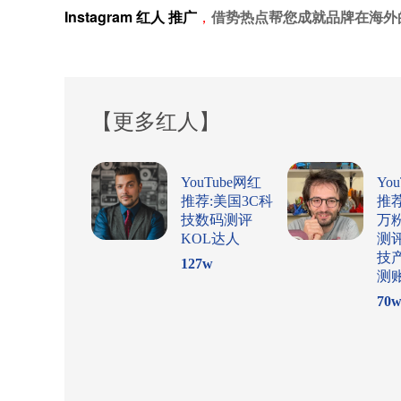
Instagram
红人
推广
，
借势热点帮您成就品牌在海外
【更多红人】
YouTube网红
Yo
推荐:美国3C科
推
技数码测评
万
KOL达人
测
技
127
w
测
70