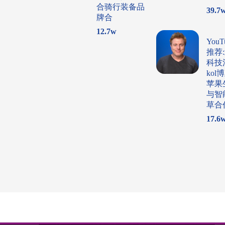
合骑行装备品
39.7
牌合
12.7
w
You
推荐
科技
ko
苹果
与智
草合
17.6