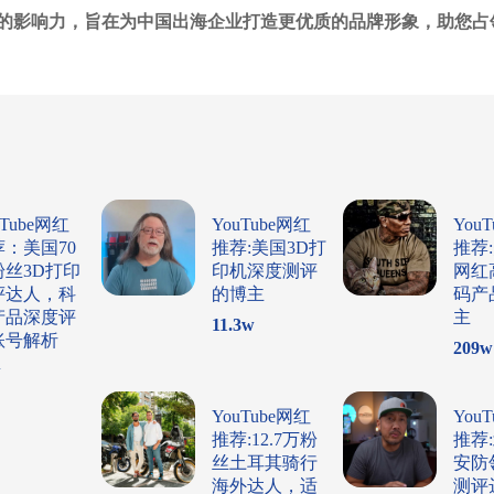
的影响力，旨在为中国出海企业打造更优质的品牌形象，助您占
uTube网红
YouTube网红
You
荐：美国70
推荐:美国3D打
推荐
粉丝3D打印
印机深度测评
网红
评达人，科
的博主
码产
产品深度评
主
11.3
w
账号解析
209
w
w
YouTube网红
You
推荐:12.7万粉
推荐
丝土耳其骑行
安防
海外达人，适
测评