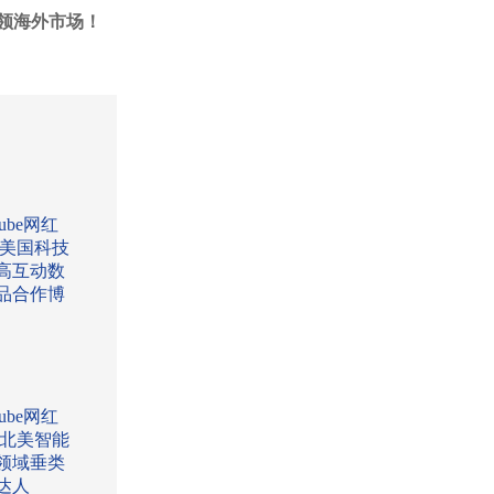
领海外市场！
Tube网红
:美国科技
高互动数
品合作博
Tube网红
:北美智能
领域垂类
达人