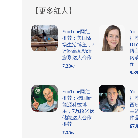
【更多红人】
YouTube网红
Yo
推荐：美国农
推
场生活博主，7
DI
万粉高互动治
博
愈系达人合作
内
作
7.23
w
9.3
YouTube网红
Yo
推荐：德国新
推
能源科技博
西
主，7万粉光伏
主
储能达人合作
件
推荐
67.
7.35
w