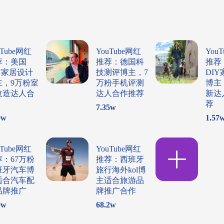
uTube网红
YouTube网红
You
荐：美国
推荐：德国科
推荐
Y家居设计
技测评博主，7
DI
主，9万粉室
万粉手机评测
博主
改造达人合
达人合作推荐
新达
荐
7.35
w
9
w
1.57
uTube网红
YouTube网红
荐：67万粉
推荐：西班牙
班牙汽车博
旅行海外kol博
适合汽车配
主适合旅游品
品牌推广
牌推广合作
9
w
68.2
w