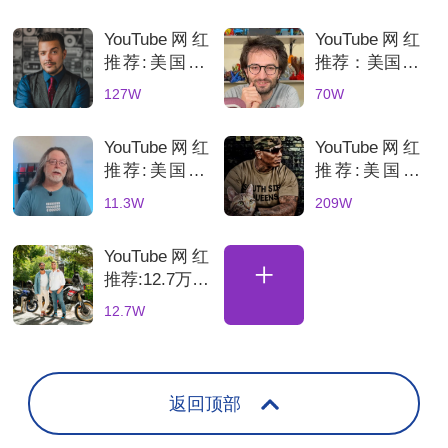
YouTube网红
YouTube网红
推荐:美国3C
推荐：美国70
科技数码测评
万粉丝3D打
127W
70W
KOL达人
印测评达人，
科技产品深度
YouTube网红
YouTube网红
评测账号解析
推荐:美国3D
推荐:美国科
打印机深度测
技网红高互动
11.3W
209W
评的博主
数码产品合作
博主
YouTube网红
+
推荐:12.7万粉
丝土耳其骑行
12.7W
海外达人，适
合骑行装备品
牌合
返回顶部