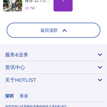
推荐:12.7万粉
丝土耳其骑行
12.7W
海外达人，适
合骑行装备品
牌合
返回顶部
服务&业务
资讯中心
关于HOTLIST
深圳
香港
深圳市南山区西丽街道烯创科技大厦A座1407
香港