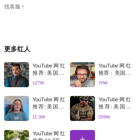
线客服！
更多红人
YouTube网红
YouTube网红
推荐:美国3C
推荐：美国70
科技数码测评
万粉丝3D打
127W
70W
KOL达人
印测评达人，
科技产品深度
YouTube网红
YouTube网红
评测账号解析
推荐:美国3D
推荐:美国科
打印机深度测
技网红高互动
11.3W
209W
评的博主
数码产品合作
博主
YouTube网红
+