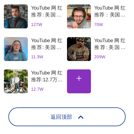
YouTube网红
YouTube网红
推荐:美国3C
推荐：美国70
科技数码测评
万粉丝3D打
127W
70W
KOL达人
印测评达人，
科技产品深度
YouTube网红
YouTube网红
评测账号解析
推荐:美国3D
推荐:美国科
打印机深度测
技网红高互动
11.3W
209W
评的博主
数码产品合作
博主
YouTube网红
+
推荐:12.7万粉
丝土耳其骑行
12.7W
海外达人，适
合骑行装备品
牌合
返回顶部