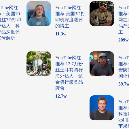
uTube网红
YouTube网红
You
荐：美国70
推荐:美国3D打
推荐
粉丝3D打印
印机深度测评
网红
评达人，科
的博主
码产
产品深度评
主
11.3
w
账号解析
209
w
w
YouTube网红
You
推荐:12.7万粉
推荐
丝土耳其骑行
安防
海外达人，适
测评
合骑行装备品
39.7
牌合
12.7
w
You
推荐
科技
ko
苹果