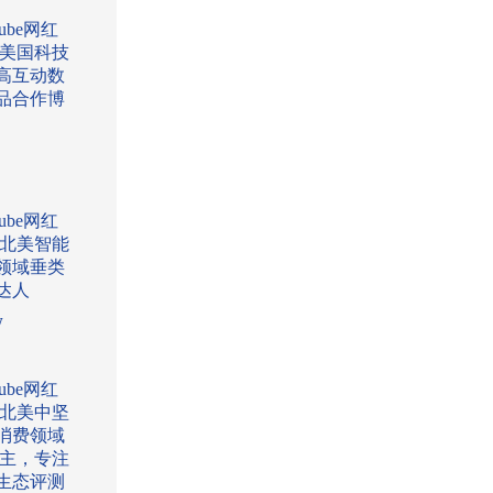
Tube网红
:美国科技
高互动数
品合作博
Tube网红
:北美智能
领域垂类
达人
w
Tube网红
:北美中坚
消费领域
l博主，专注
生态评测