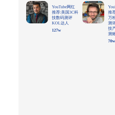
YouTube网红
Yo
推荐:美国3C科
推
技数码测评
万
KOL达人
测
技
127
w
测
70