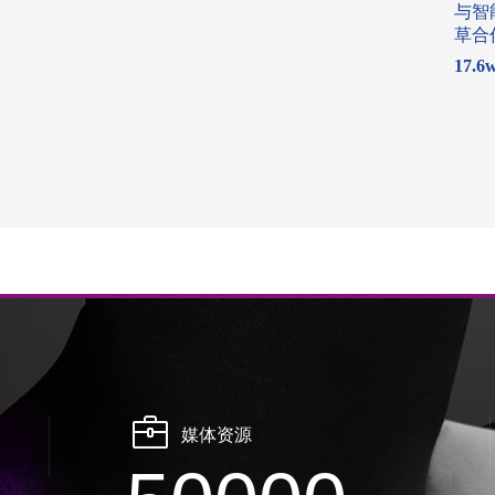
与智
草合
17.6
媒体资源