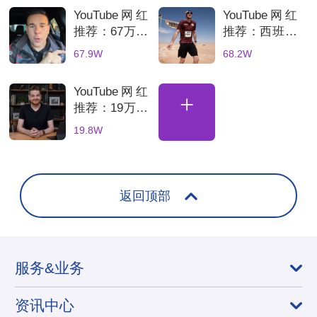
新达人合作推
伏储能达人合
YouTube网红
YouTube网红
荐
作推荐
推荐：67万粉
推荐：西班牙
西班牙汽车博
旅行海外kol
67.9W
68.2W
主适合汽车配
博主适合旅游
件品牌推广
品牌推广合作
YouTube网红
+
推荐：19万粉
美国3C科技
19.8W
博主适合智能
家居品牌推广
返回顶部
服务&业务
资讯中心