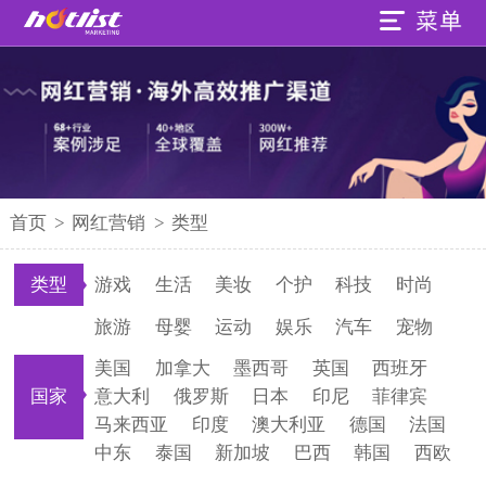
首页
>
网红营销
>
类型
类型
游戏
生活
美妆
个护
科技
时尚
旅游
母婴
运动
娱乐
汽车
宠物
美国
加拿大
墨西哥
英国
西班牙
国家
意大利
俄罗斯
日本
印尼
菲律宾
马来西亚
印度
澳大利亚
德国
法国
中东
泰国
新加坡
巴西
韩国
西欧