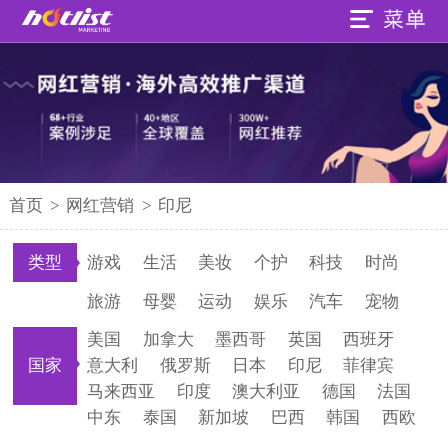
首页
>
网红营销
>
印尼
类型
游戏
生活
美妆
个护
科技
时尚
旅游
母婴
运动
娱乐
汽车
宠物
美国
加拿大
墨西哥
英国
西班牙
国家
意大利
俄罗斯
日本
印尼
菲律宾
马来西亚
印度
澳大利亚
德国
法国
中东
泰国
新加坡
巴西
韩国
西欧