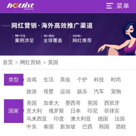
首页
>
网红营销
>
英国
类型
游戏
生活
美妆
个护
科技
时尚
旅游
母婴
运动
娱乐
汽车
宠物
美国
加拿大
墨西哥
英国
西班牙
国家
意大利
俄罗斯
日本
印尼
菲律宾
马来西亚
印度
澳大利亚
德国
法国
中东
泰国
新加坡
巴西
韩国
西欧