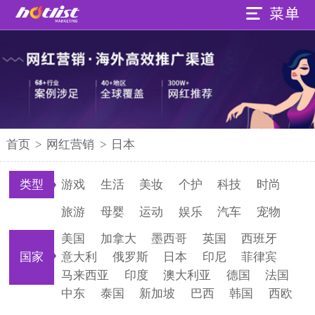
首页
>
网红营销
>
日本
类型
游戏
生活
美妆
个护
科技
时尚
旅游
母婴
运动
娱乐
汽车
宠物
美国
加拿大
墨西哥
英国
西班牙
国家
意大利
俄罗斯
日本
印尼
菲律宾
马来西亚
印度
澳大利亚
德国
法国
中东
泰国
新加坡
巴西
韩国
西欧