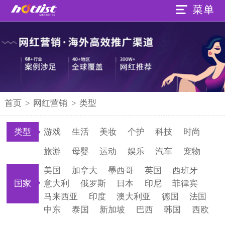
首页
>
网红营销
>
类型
类型
游戏
生活
美妆
个护
科技
时尚
旅游
母婴
运动
娱乐
汽车
宠物
美国
加拿大
墨西哥
英国
西班牙
国家
意大利
俄罗斯
日本
印尼
菲律宾
马来西亚
印度
澳大利亚
德国
法国
中东
泰国
新加坡
巴西
韩国
西欧