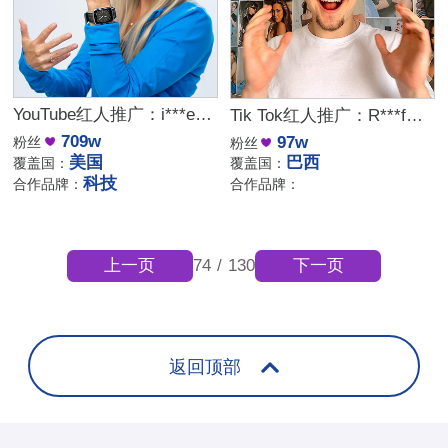
YouTube红人推广：i***e｜美国 科技女博主
Tik Tok红人推广：R***f｜巴西 生活娱乐
709w
97w
粉丝
粉丝
美国
巴西
覆盖国：
覆盖国：
科技
合作品牌：
合作品牌：
上一页
下一页
74
/
130
返回顶部