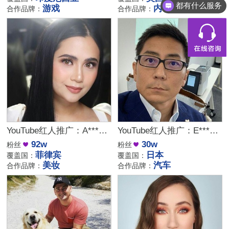
都有什么服务
游戏
内衣
合作品牌：
合作品牌：
YouTube红人推广：A***y｜菲律宾 美妆
YouTube红人推广：E***か｜日本 汽车
92w
30w
粉丝
粉丝
菲律宾
日本
覆盖国：
覆盖国：
美妆
汽车
合作品牌：
合作品牌：