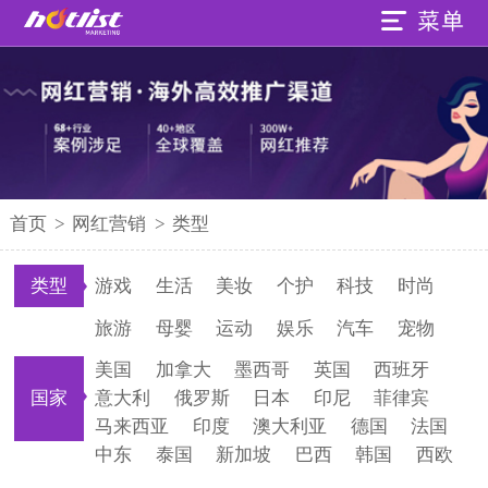
首页
>
网红营销
>
类型
类型
游戏
生活
美妆
个护
科技
时尚
旅游
母婴
运动
娱乐
汽车
宠物
美国
加拿大
墨西哥
英国
西班牙
国家
意大利
俄罗斯
日本
印尼
菲律宾
马来西亚
印度
澳大利亚
德国
法国
中东
泰国
新加坡
巴西
韩国
西欧