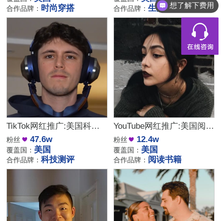
想了解下费用
时尚穿搭
生活服饰
合作品牌：
合作品牌：
TikTok网红推广:美国科技产品测评开箱尾部博主推荐
YouTube网红推广:美国阅读书籍类女博主
47.6w
12.4w
粉丝
粉丝
美国
美国
覆盖国：
覆盖国：
科技测评
阅读书籍
合作品牌：
合作品牌：