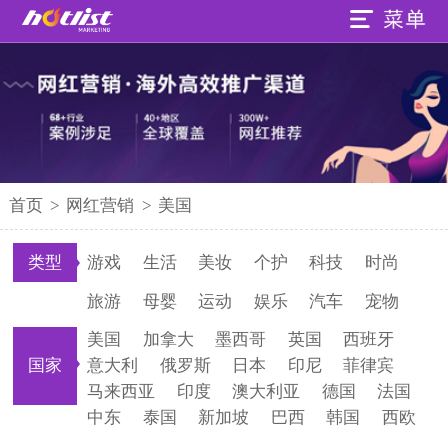
首页
>
网红营销
>
美国
类型
游戏
生活
美妆
个护
科技
时尚
旅游
母婴
运动
娱乐
汽车
宠物
美国
加拿大
墨西哥
英国
西班牙
国家
意大利
俄罗斯
日本
印尼
菲律宾
马来西亚
印度
澳大利亚
德国
法国
中东
泰国
新加坡
巴西
韩国
西欧