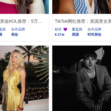
美国TikTok美妆KOL推荐：5万粉高互动美女日常博主
盖国
合作品牌
粉丝
覆盖国
合作品牌
国
美妆
6.21w
美国
时尚美妆