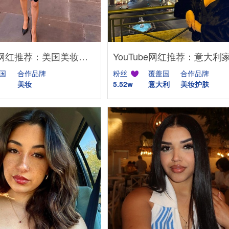
Instagram网红推荐：美国美妆护肤博主，46万粉幽默科普达人合作
国
合作品牌
粉丝
覆盖国
合作品牌
美妆
5.52w
意大利
美妆护肤