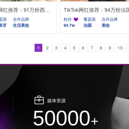
Instagram网红推荐：91万粉西班牙生活博主适合服饰美妆品牌推广
盖国
合作品牌
粉丝
覆盖国
合作品牌
班牙
生活美妆
94.7w
法国
美妆
1
2
3
4
5
6
7
8
9
10
媒体资源
50000
+