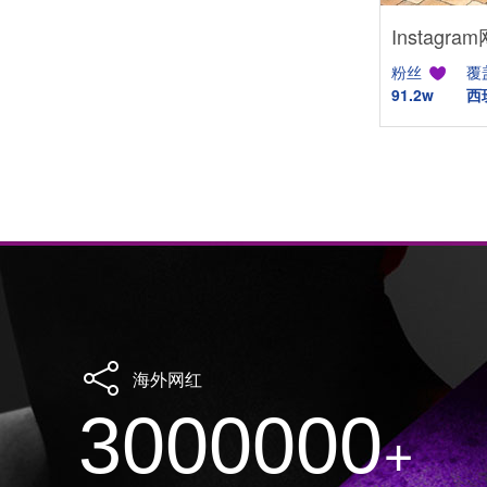
粉丝
覆
91.2w
西
海外网红
3000000
+