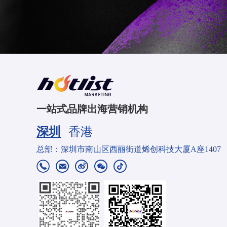
一站式品牌出海营销机构
深圳
香港
分部：香港九龙旺角弥敦道721-725号华比银行大厦