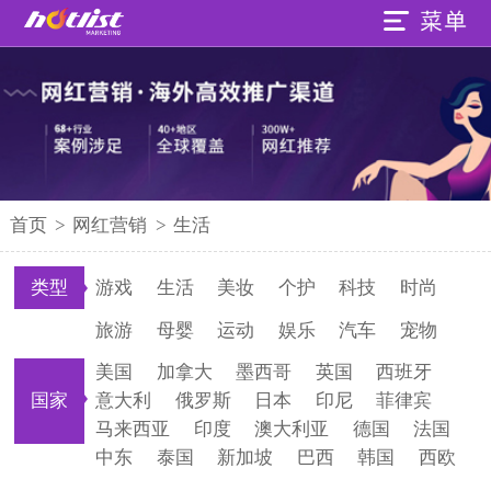
首页
>
网红营销
>
生活
类型
游戏
生活
美妆
个护
科技
时尚
旅游
母婴
运动
娱乐
汽车
宠物
美国
加拿大
墨西哥
英国
西班牙
国家
意大利
俄罗斯
日本
印尼
菲律宾
马来西亚
印度
澳大利亚
德国
法国
中东
泰国
新加坡
巴西
韩国
西欧