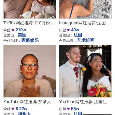
TikTok网红推荐:210万粉丝的美国家庭娱乐类kol达人
Instagram网红推荐:法国艺术绘画类海外kol达人
210w
40w
粉丝
粉丝
美国
法国
覆盖国：
覆盖国：
家庭娱乐
艺术绘画
合作品牌：
合作品牌：
YouTube网红推荐:加拿大时尚生活微型小达人
YouTube网红推荐:法国生活家庭类博主适合推广智能家居和儿童服饰
8.22w
55w
粉丝
粉丝
想了解下费用
加拿大
法国
覆盖国：
覆盖国：