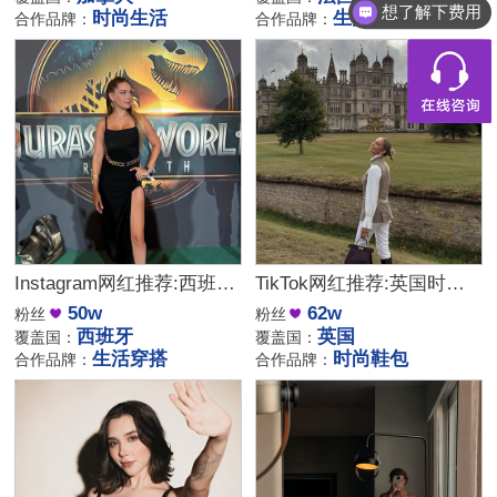
时尚生活
生活家庭
合作品牌：
合作品牌：
都有什么服务
Instagram网红推荐:西班牙生活穿搭分享高质量中腰部博主
TikTok网红推荐:英国时尚鞋包带货博主
50w
62w
粉丝
粉丝
西班牙
英国
覆盖国：
覆盖国：
生活穿搭
时尚鞋包
合作品牌：
合作品牌：