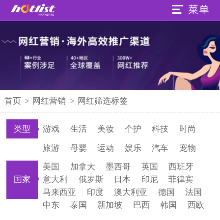
首页
>
网红营销
>
网红筛选标签
类型
游戏
生活
美妆
个护
科技
时尚
旅游
母婴
运动
娱乐
汽车
宠物
美国
加拿大
墨西哥
英国
西班牙
国家
意大利
俄罗斯
日本
印尼
菲律宾
马来西亚
印度
澳大利亚
德国
法国
中东
泰国
新加坡
巴西
韩国
西欧