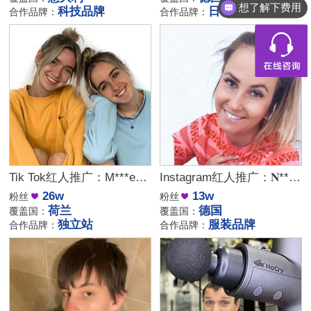
想了解下费用
科技品牌
日化品牌
合作品牌：
合作品牌：
Tik Tok红人推广：M***e｜荷兰 时尚
Instagram红人推广：𝐍***𝐚｜德国 生活
26w
13w
粉丝
粉丝
荷兰
德国
覆盖国：
覆盖国：
独立站
服装品牌
合作品牌：
合作品牌：