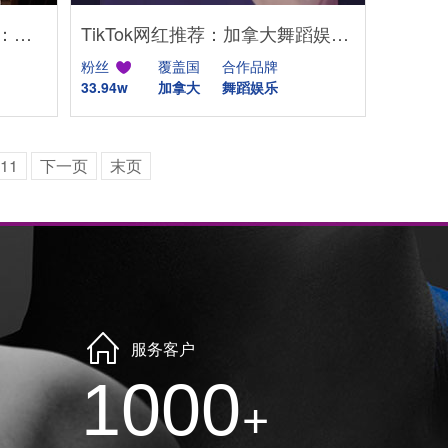
英国Instagram母婴KOL推荐：亲子生活与时尚穿搭博主
TikTok网红推荐：加拿大舞蹈娱乐kol达人
粉丝
覆盖国
合作品牌
33.94w
加拿大
舞蹈娱乐
11
下一页
末页
服务客户
1000
+