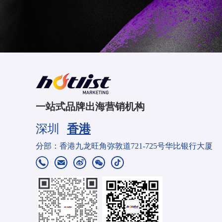
一站式品牌出海营销机构
深圳
香港
分部：香港九龙旺角弥敦道721-725号华比银行大厦