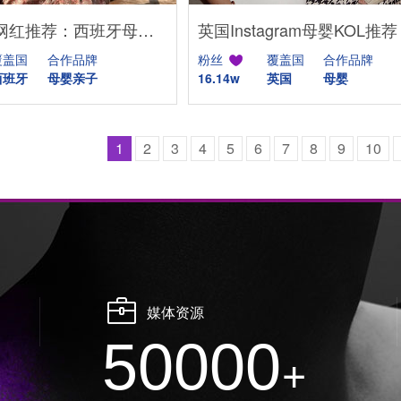
Instagram网红推荐：西班牙母婴亲子家庭博主，出海品牌合作推荐
覆盖国
合作品牌
粉丝
覆盖国
合作品牌
西班牙
母婴亲子
16.14w
英国
母婴
1
2
3
4
5
6
7
8
9
10
媒体资源
50000
+