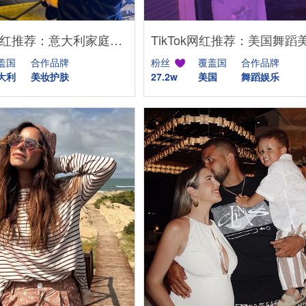
YouTube网红推荐：意大利家庭生活美妆护肤尾部博主
盖国
合作品牌
粉丝
覆盖国
合作品牌
大利
美妆护肤
27.2w
美国
舞蹈娱乐