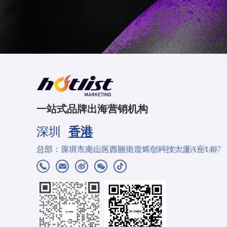
一站式品牌出海营销机构
深圳
香港
分部：香港九龙旺角弥敦道721-725号华比银行大厦