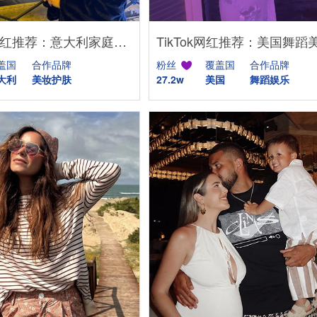
YouTube网红推荐：意大利家庭生活美妆护肤尾部博主
盖国
合作品牌
粉丝
覆盖国
合作品牌
大利
美妆护肤
27.2w
美国
舞蹈娱乐