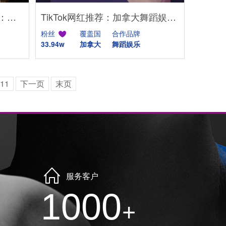
英国Instagram母婴KOL推荐：亲子生活与时尚穿搭博主
TikTok网红推荐：加拿大舞蹈娱乐kol达人
粉丝
覆盖国
合作品牌
33.94w
加拿大
舞蹈娱乐
11
下一页
末页
服务客户
1000
+