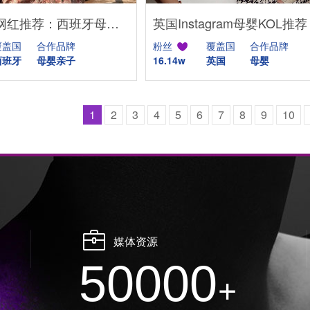
Instagram网红推荐：西班牙母婴亲子家庭博主，出海品牌合作推荐
覆盖国
合作品牌
粉丝
覆盖国
合作品牌
西班牙
母婴亲子
16.14w
英国
母婴
1
2
3
4
5
6
7
8
9
10
媒体资源
50000
+