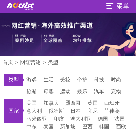
首页
>
网红营销
>
类型
类型
游戏
生活
美妆
个护
科技
时尚
旅游
母婴
运动
娱乐
汽车
宠物
美国
加拿大
墨西哥
英国
西班牙
国家
意大利
俄罗斯
日本
印尼
菲律宾
马来西亚
印度
澳大利亚
德国
法国
中东
泰国
新加坡
巴西
韩国
西欧