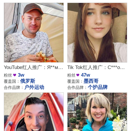
YouTube红人推广：Я**м｜俄罗斯 旅游
Tik Tok红人推广：C***o｜墨西哥 娱乐
3w
47w
粉丝
粉丝
俄罗斯
墨西哥
覆盖国：
覆盖国：
户外运动
个护品牌
合作品牌：
合作品牌：