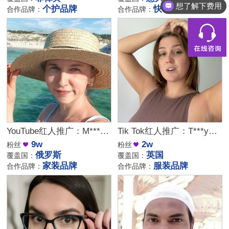
想了解下费用
个护品牌
快时尚品牌
合作品牌：
合作品牌：
YouTube红人推广：M***e｜俄罗斯 生活
Tik Tok红人推广：T***y｜英国 时尚
9w
2w
粉丝
粉丝
俄罗斯
英国
覆盖国：
覆盖国：
家装品牌
服装品牌
合作品牌：
合作品牌：