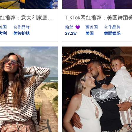
YouTube网红推荐：意大利家庭生活美妆护肤尾部博主
盖国
合作品牌
粉丝
覆盖国
合作品牌
大利
美妆护肤
27.2w
美国
舞蹈娱乐