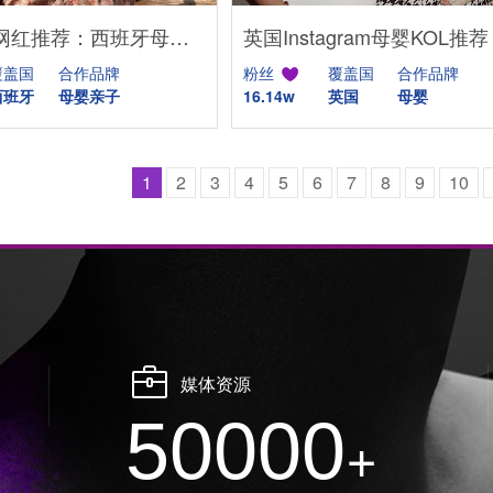
Instagram网红推荐：西班牙母婴亲子家庭博主，出海品牌合作推荐
覆盖国
合作品牌
粉丝
覆盖国
合作品牌
西班牙
母婴亲子
16.14w
英国
母婴
1
2
3
4
5
6
7
8
9
10
媒体资源
50000
+