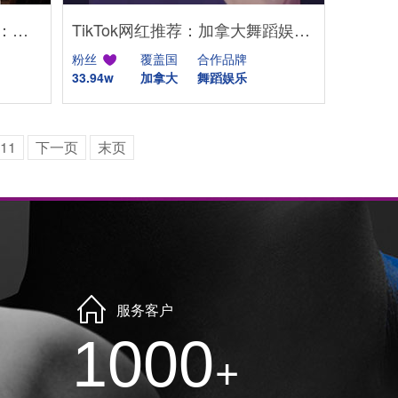
英国Instagram母婴KOL推荐：亲子生活与时尚穿搭博主
TikTok网红推荐：加拿大舞蹈娱乐kol达人
粉丝
覆盖国
合作品牌
33.94w
加拿大
舞蹈娱乐
11
下一页
末页
服务客户
1000
+