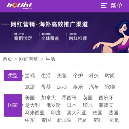
首页
>
网红营销
>
生活
类型
游戏
生活
美妆
个护
科技
时尚
旅游
母婴
运动
娱乐
汽车
宠物
美国
加拿大
墨西哥
英国
西班牙
国家
意大利
俄罗斯
日本
印尼
菲律宾
马来西亚
印度
澳大利亚
德国
法国
中东
泰国
新加坡
巴西
韩国
西欧