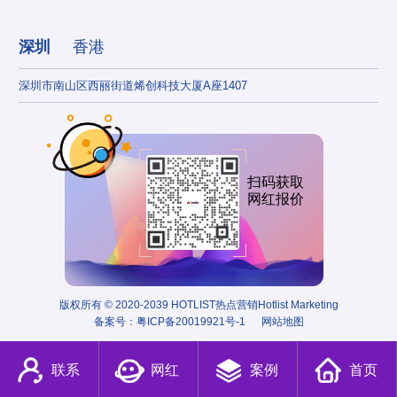
深圳
香港
深圳市南山区西丽街道烯创科技大厦A座1407
香港
扫码获取
网红报价
版权所有 © 2020-2039 HOTLIST热点营销Hotlist Marketing
备案号：
粤ICP备20019921号-1
网站地图
联系
网红
案例
首页